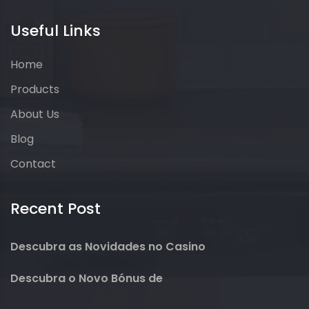
Useful Links
Home
Products
About Us
Blog
Contact
Recent Post
Descubra as Novidades no Casino
Descubra o Novo Bónus de