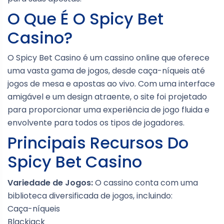
O Que É O Spicy Bet
Casino?
O Spicy Bet Casino é um cassino online que oferece
uma vasta gama de jogos, desde caça-níqueis até
jogos de mesa e apostas ao vivo. Com uma interface
amigável e um design atraente, o site foi projetado
para proporcionar uma experiência de jogo fluida e
envolvente para todos os tipos de jogadores.
Principais Recursos Do
Spicy Bet Casino
Variedade de Jogos:
O cassino conta com uma
biblioteca diversificada de jogos, incluindo:
Caça-níqueis
Blackjack