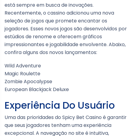
está sempre em busca de inovações.
Recentemente, o cassino adicionou uma nova
seleção de jogos que promete encantar os
jogadores. Esses novos jogos são desenvolvidos por
estúdios de renome e oferecem gráficos
impressionantes e jogabilidade envolvente. Abaixo,
confira alguns dos novos lançamentos:
Wild Adventure
Magic Roulette
Zombie Apocalypse
European Blackjack Deluxe
Experiência Do Usuário
Uma das prioridades do Spicy Bet Casino é garantir
que seus jogadores tenham uma experiência
excepcional. A navegação no site é intuitiva,