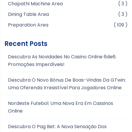
Chapathi Machine Area
3
Dining Table Area
3
Preparation Area
109
Recent Posts
Descubra As Novidades No Casino Online 6de6:
Promoções Imperdíveis!
Descubra O Novo Bónus De Boas-Vindas Da GTwin:
Uma Oferenda Irresistível Para Jogadores Online
Nordeste Futebol: Uma Nova Era Em Cassinos
Online
Descubra O Pag Bet: A Nova Sensação Dos