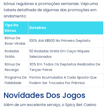
bônus regulares e promoções semanais. Veja uma
tabela detalhada de algumas das promoções em
andamento:
Tipo De
Detalhes
Bônus
Bônus De
100% Até R$500 No Primeiro Depósito
Boas-Vindas
Rodadas
50 Rodadas Grátis Em Caça-Níqueis
Grátis
Selecionados
Bônus De
30% Em Todos Os Depósitos Realizados De
Recarga
Terças-Feiras
Programa De
Pontos Acumulados A Cada Aposta Que
Fidelidade
Podem Ser Trocados Por Prêmios
Novidades Dos Jogos
Além de um excelente serviço, o Spicy Bet Casino