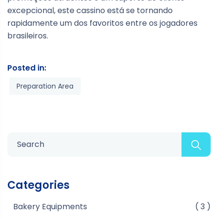
excepcional, este cassino está se tornando
rapidamente um dos favoritos entre os jogadores
brasileiros.
Posted in:
Preparation Area
Search
for:
Categories
Bakery Equipments
3